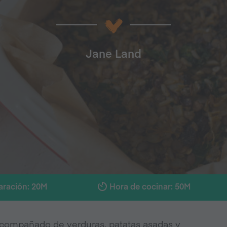
Jane Land
aración: 20M
Hora de cocinar: 50M
acompañado de verduras, patatas asadas y