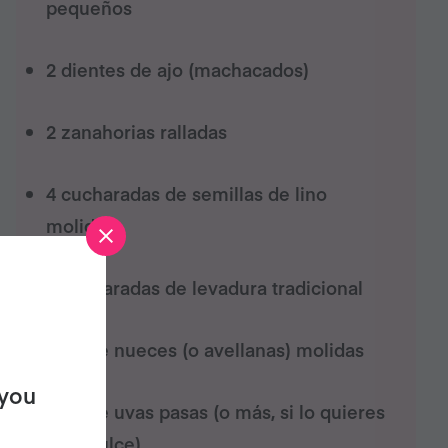
pequeños
2 dientes de ajo (machacados)
2 zanahorias ralladas
4 cucharadas de semillas de lino
molidas
2 cucharadas de levadura tradicional
50 g de nueces (o avellanas) molidas
 you
50 g de uvas pasas (o más, si lo quieres
más dulce)