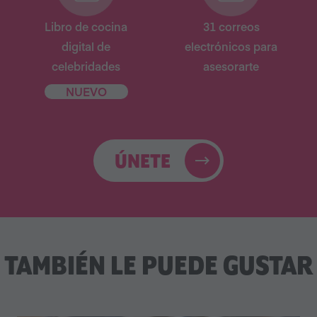
Libro de cocina
31 correos
digital de
electrónicos para
celebridades
asesorarte
NUEVO
ÚNETE
TAMBIÉN LE PUEDE GUSTAR