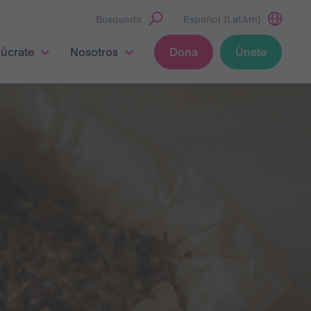
Búsqueda
Español (LatAm)
lúcrate
Nosotros
Dona
Únete