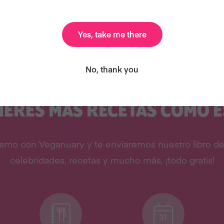
Yes, take me there
No, thank you
IERES MÁS RECETAS COMO É
smo con Veganuary y te enviaremos nuestro libro de 
celebridades, recetas y mucho más, ¡todo gratis!