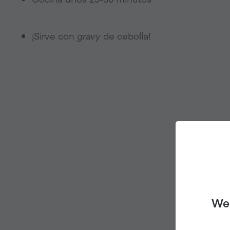
¡Sirve con
gravy
de cebolla!
We 