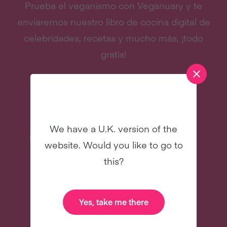
Prueba el veganismo con Veganuary y te
enviaremos nuestro libro de cocina digital de
celebridades, recetas y mucho más, ¡todo
gratis!
We have a U.K. version of the
Recetas deliciosas
Libro de cocina
website. Would you like to go to
digital de
this?
celebridades
NUEVO
NUEVO
Yes, take me there