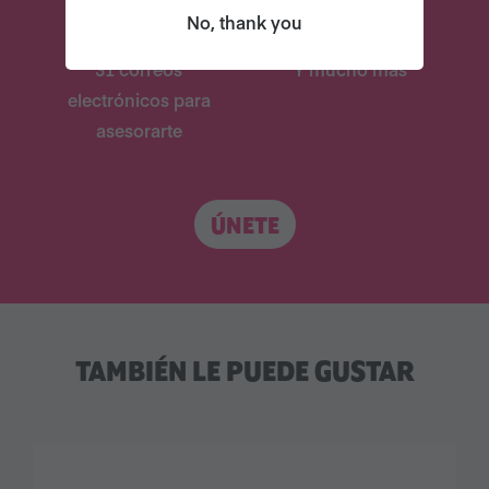
No, thank you
31 correos
Y mucho más
electrónicos para
asesorarte
ÚNETE
TAMBIÉN LE PUEDE GUSTAR