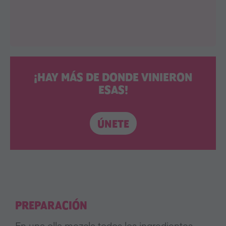
¡HAY MÁS DE DONDE VINIERON
ESAS!
ÚNETE
PREPARACIÓN
En una olla mezcla todos los ingredientes