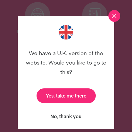
Recetas deliciosas
Libro de cocina
digital de
celebridades
We have a U.K. version of the
NUEVO
NUEVO
website. Would you like to go to
this?
Yes, take me there
31 correos
Y mucho más
electrónicos para
No, thank you
asesorarte