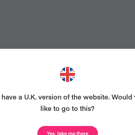
IERES MÁS RECETAS COMO É
have a U.K. version of the website. Would
like to go to this?
smo con Veganuary y te enviaremos nuestro libro de 
celebridades, recetas y mucho más, ¡todo gratis!
Yes, take me there