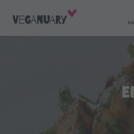
Ini
E