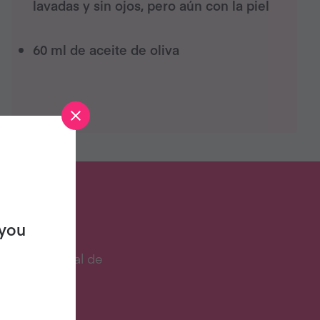
lavadas y sin ojos, pero aún con la piel
60 ml de aceite de oliva
STA?
 you
cocina digital de