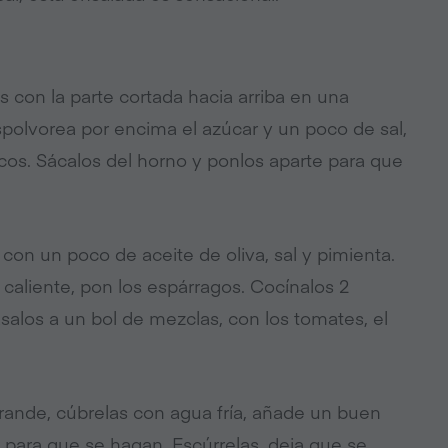
s con la parte cortada hacia arriba en una
polvorea por encima el azúcar y un poco de sal,
cos. Sácalos del horno y ponlos aparte para que
on un poco de aceite de oliva, sal y pimienta.
y caliente, pon los espárragos. Cocínalos 2
salos a un bol de mezclas, con los tomates, el
grande, cúbrelas con agua fría, añade un buen
 para que se hagan. Escúrrelas, deja que se