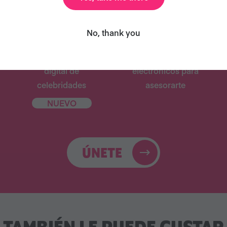
No, thank you
Libro de cocina
31 correos
digital de
electrónicos para
celebridades
asesorarte
NUEVO
ÚNETE