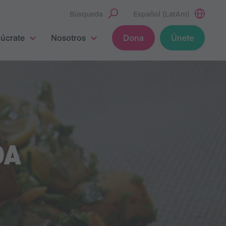
Búsqueda
Español (LatAm)
lúcrate
Nosotros
Dona
Únete
DA