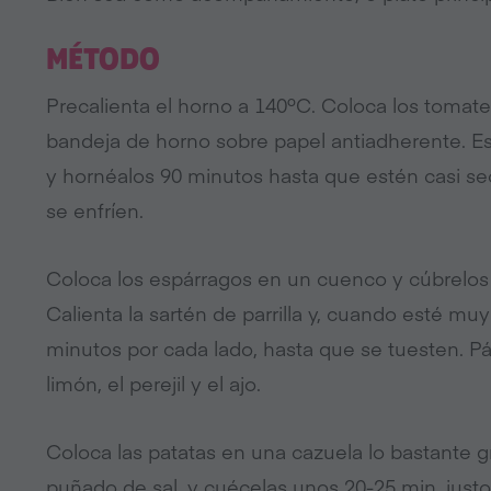
MÉTODO
Precalienta el horno a 140ºC. Coloca los tomate
bandeja de horno sobre papel antiadherente. Es
y hornéalos 90 minutos hasta que estén casi se
se enfríen.
Coloca los espárragos en un cuenco y cúbrelos c
Calienta la sartén de parrilla y, cuando esté mu
minutos por cada lado, hasta que se tuesten. Pá
limón, el perejil y el ajo.
Coloca las patatas en una cazuela lo bastante 
puñado de sal, y cuécelas unos 20-25 min, justo