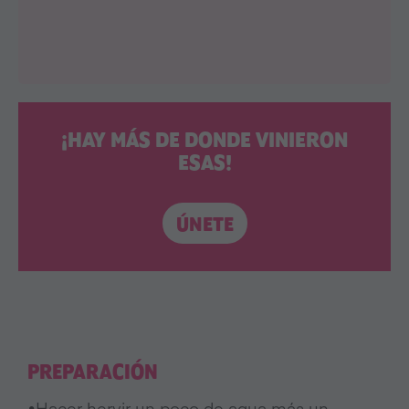
¡HAY MÁS DE DONDE VINIERON
ESAS!
ÚNETE
PREPARACIÓN
•Hacer hervir un poco de agua
más
un