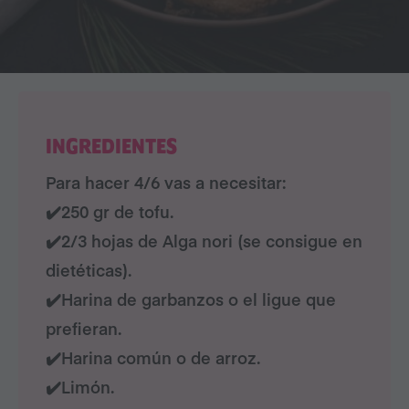
INGREDIENTES
Para hacer 4/6 vas a necesitar:
✔️
250 gr de tofu.
✔️
2/3 hojas de Alga nori (se consigue en
dietéticas
).
✔️
Harina de garbanzos o el ligue que
prefieran.
✔️
Harina
común
o de arroz.
✔️
Limón.