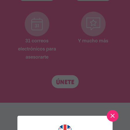
31 correos
Y mucho más
electrónicos para
asesorarte
ÚNETE
TAMBIÉN LE PUEDE GUSTAR