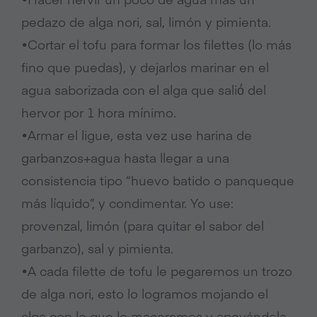
pedazo de alga nori, sal,
limón
y pimienta.
•Cortar el tofu para formar los filettes (lo
más
fino que puedas), y dejarlos marinar en el
agua saborizada con el alga que
salió
́ del
hervor por 1 hora mínimo.
•Armar el ligue, esta vez use harina de
garbanzos+agua
hasta llegar a una
consistencia tipo “huevo batido o panqueque
más
líquido
”, y condimentar. Yo use:
provenzal,
limón
(para quitar el sabor del
garbanzo), sal y pimienta.
•A cada
filette
de tofu le pegaremos un trozo
de alga nori, esto lo logramos mojando el
alga con lo que lo maceramos y
apoyándola