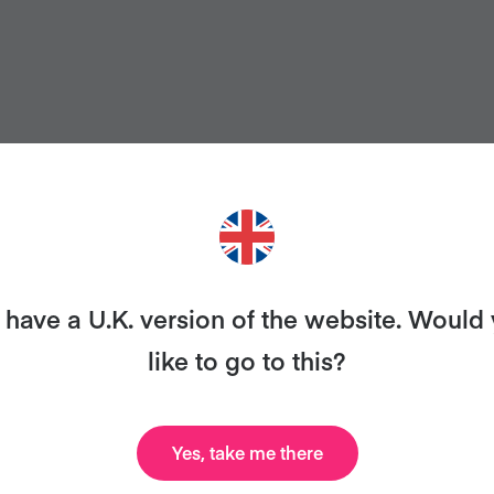
IERES MÁS RECETAS COMO É
have a U.K. version of the website. Would
smo con Veganuary y te enviaremos nuestro libro de 
like to go to this?
celebridades, recetas y mucho más, ¡todo gratis!
Yes, take me there