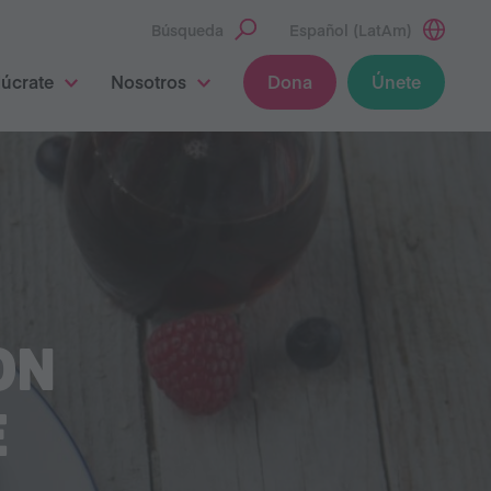
Búsqueda
Español (LatAm)
lúcrate
Nosotros
Dona
Únete
ON
E