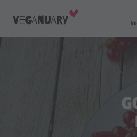
Ini
G