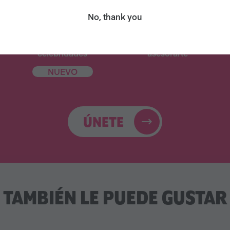
No, thank you
Libro de cocina
31 correos
digital de
electrónicos para
celebridades
asesorarte
NUEVO
ÚNETE
TAMBIÉN LE PUEDE GUSTAR