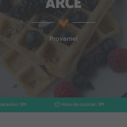
ARCE
Provamel
paración: 5M
Hora de cocinar: 3M