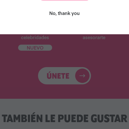
No, thank you
Libro de cocina
31 correos
digital de
electrónicos para
celebridades
asesorarte
NUEVO
ÚNETE
TAMBIÉN LE PUEDE GUSTAR