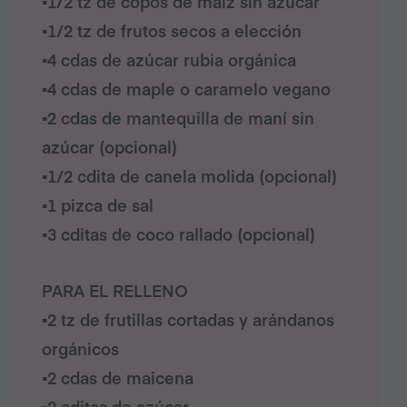
▪︎1/2 tz de copos de maíz sin azúcar
▪︎1/2 tz de frutos secos a elección
▪︎4 cdas de azúcar rubia orgánica
▪︎4 cdas de maple o caramelo vegano
▪︎2 cdas de mantequilla de maní sin
azúcar (opcional)
▪︎1/2 cdita de canela molida (opcional)
▪︎1 pizca de sal
▪︎3 cditas de coco rallado (opcional)
PARA EL RELLENO
▪︎2 tz de frutillas cortadas y arándanos
orgánicos
▪︎2 cdas de maicena
▪︎2 cditas de azúcar