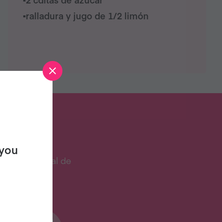
▪︎ralladura y jugo de 1/2 limón
STA?
 you
cocina digital de