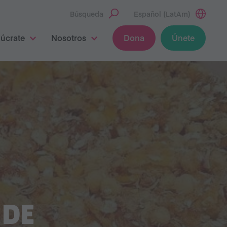
Búsqueda
Español (LatAm)
lúcrate
Nosotros
Dona
Únete
 DE