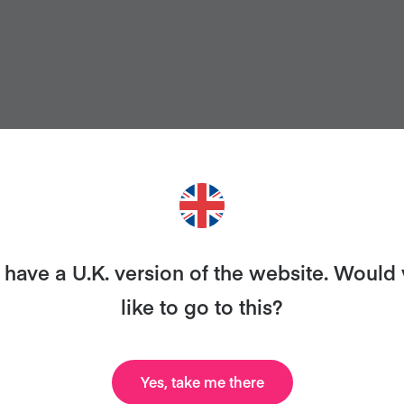
IERES MÁS RECETAS COMO É
have a U.K. version of the website. Would
smo con Veganuary y te enviaremos nuestro libro de 
like to go to this?
celebridades, recetas y mucho más, ¡todo gratis!
Yes, take me there