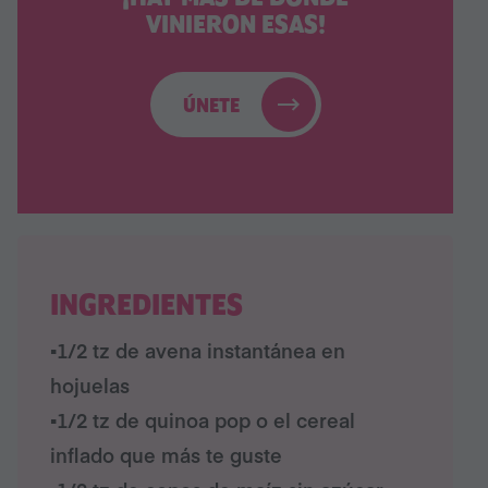
VINIERON ESAS!
ÚNETE
INGREDIENTES
▪︎1/2 tz de avena instantánea en
hojuelas
▪︎1/2 tz de quinoa pop o el cereal
inflado que más te guste