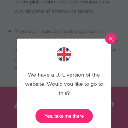
en un plato sobre papel de cocina para
que absorba el exceso de aceite.
Sírvelas en pan de hamburguesa con
cualquier acompañamiento que te guste y
algunas patatas fritas. A mí me gustan con
cebolla morada, calabacín rallado y
conserva de chile.
We have a U.K. version of the
website. Would you like to go to
this?
¿QUIERES MÁS RECETAS COMO
ÉSTA?
Yes, take me there