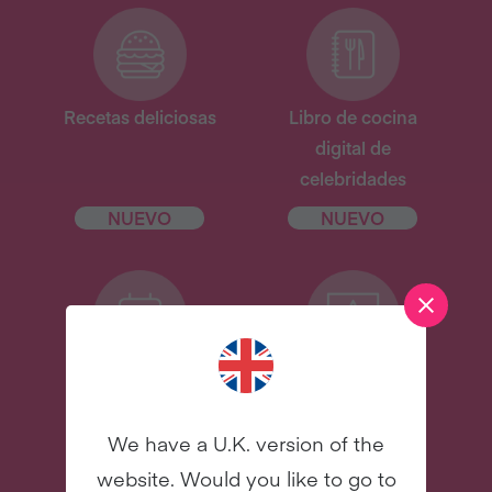
Recetas deliciosas
Libro de cocina
digital de
celebridades
NUEVO
NUEVO
31 correos
Y mucho más
electrónicos para
asesorarte
We have a U.K. version of the
website. Would you like to go to