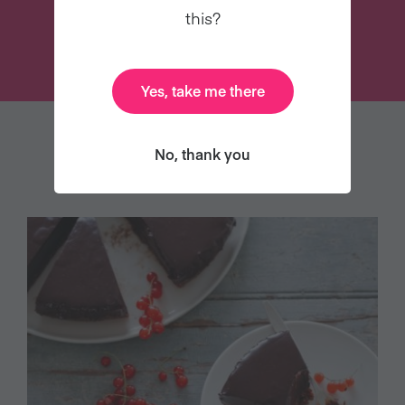
this?
ÚNETE
Yes, take me there
No, thank you
TAMBIÉN LE PUEDE GUSTAR