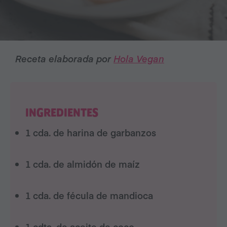
Receta elaborada por
Hola Vegan
INGREDIENTES
1
cda. de
harina de garbanzos
1
cda. de
almidón de maíz
1
cda. de
fécula de mandioca
1
cdta. de
aceite de coco