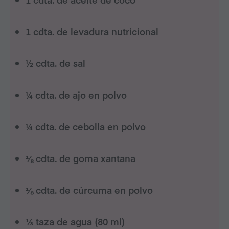
1
cdta. de
levadura nutricional
½
cdta. de
sal
¼
cdta. de
ajo en polvo
¼
cdta. de
cebolla en polvo
⅛
cdta. de
goma xantana
⅛
cdta. de
cúrcuma en polvo
⅓
taza de
agua
(80 ml)