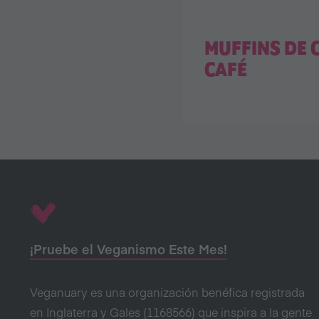
MUFFINS DE 
CAFÉ
¡Pruebe el Veganismo Este Mes!
Veganuary es una organización benéfica registrada
en Inglaterra y Gales (1168566) que inspira a la gente