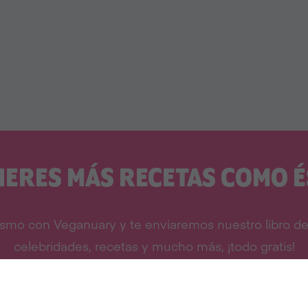
IERES MÁS RECETAS COMO É
smo con Veganuary y te enviaremos nuestro libro de 
celebridades, recetas y mucho más, ¡todo gratis!