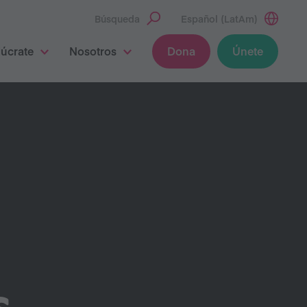
Búsqueda
Español (LatAm)
lúcrate
Nosotros
Dona
Únete