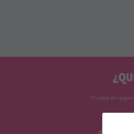
¿QU
Prueba el vegani