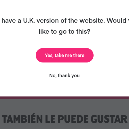
have a U.K. version of the website. Would
Libro de cocina
31 correos
digital de
electrónicos para
like to go to this?
celebridades
asesorarte
NUEVO
Yes, take me there
No, thank you
ÚNETE
TAMBIÉN LE PUEDE GUSTAR