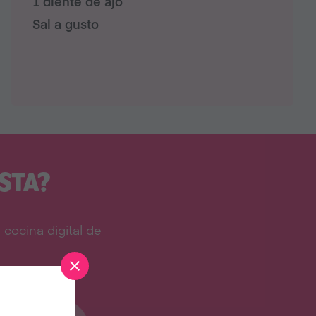
1 diente de ajo⁠
Sal a gusto ⁠
STA?
cocina digital de