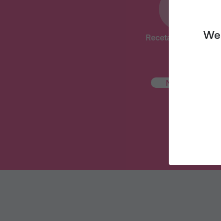
We 
Recetas deliciosas
NUEVO