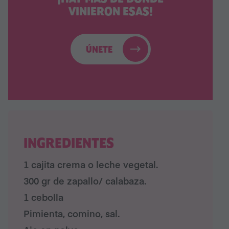
VINIERON ESAS!
ÚNETE
INGREDIENTES
1 cajita crema o leche vegetal.⁠
300 gr de zapallo/ calabaza.⁠
1 cebolla⁠
Pimienta, comino, sal.⁠