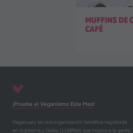
MUFFINS DE 
CAFÉ
¡Pruebe el Veganismo Este Mes!
Veganuary es una organización benéfica registrada
en Inglaterra y Gales (1168566) que inspira a la gente