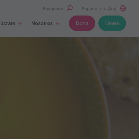
Búsqueda
Español (LatAm)
lúcrate
Nosotros
Dona
Únete