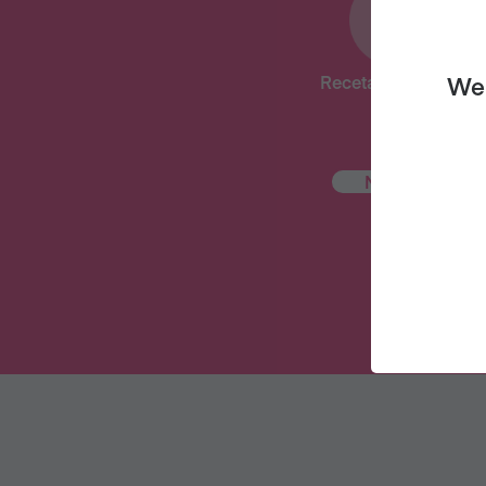
Recetas deliciosas
We 
NUEVO