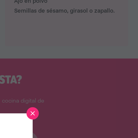
Ajo en polvo⁠
Semillas de sésamo, girasol o zapallo.⁠
STA?
cocina digital de