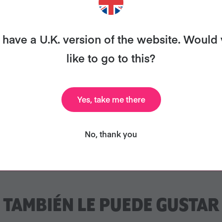
have a U.K. version of the website. Would
Libro de cocina
31 correos
digital de
electrónicos para
like to go to this?
celebridades
asesorarte
NUEVO
Yes, take me there
ÚNETE
No, thank you
TAMBIÉN LE PUEDE GUSTAR