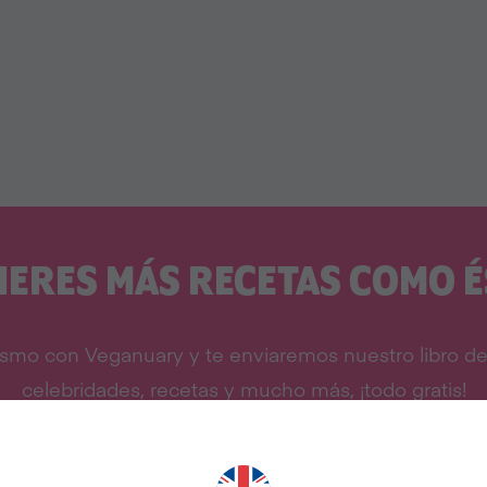
IERES MÁS RECETAS COMO É
smo con Veganuary y te enviaremos nuestro libro de 
celebridades, recetas y mucho más, ¡todo gratis!