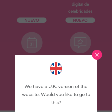
digital de
celebridades
NUEVO
NUEVO
31 correos
Y mucho más
electrónicos para
asesorarte
We have a U.K. version of the
ÚNETE
website. Would you like to go to
this?