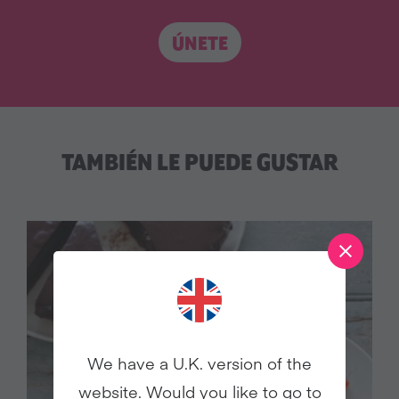
ÚNETE
TAMBIÉN LE PUEDE GUSTAR
We have a U.K. version of the
website. Would you like to go to