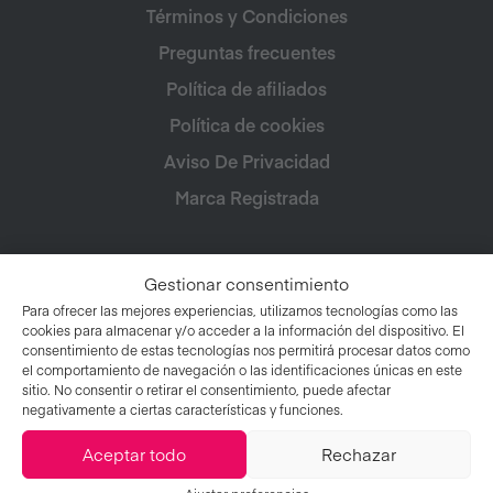
Términos y Condiciones
Preguntas frecuentes
Política de afiliados
Política de cookies
Aviso De Privacidad
Marca Registrada
Gestionar consentimiento
Para ofrecer las mejores experiencias, utilizamos tecnologías como las
cookies para almacenar y/o acceder a la información del dispositivo. El
consentimiento de estas tecnologías nos permitirá procesar datos como
el comportamiento de navegación o las identificaciones únicas en este
sitio. No consentir o retirar el consentimiento, puede afectar
negativamente a ciertas características y funciones.
Aceptar todo
Rechazar
© 2026 Veganuary. Todos los derechos reservados.