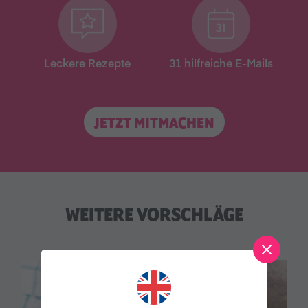
Leckere Rezepte
31 hilfreiche E-Mails
JETZT MITMACHEN
WEITERE VORSCHLÄGE