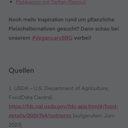
Makkaroni mit Seitan-Ragout
Noch mehr Inspiration rund um pflanzliche
Fleischalternativen gesucht? Dann schau bei
unserem
#VeganuaryBBQ
vorbei!
Quellen
1. USDA – U.S. Department of Agriculture,
FoodData Central,
https://fdc.nal.usda.gov/fdc-app.html#/food-
details/2026764/nutrients
[aufgerufen: Juni
2023].