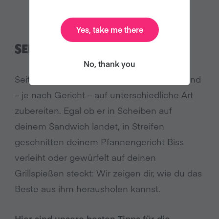
Yes, take me there
SEITAN ZUBEREITEN
No, thank you
Seitan kannst du in allen Formen kaufen und
– je nach Gericht – auf unterschiedliche Art
zubereiten. Egal ob er in Scheiben auf
deinem Sandwich landet, in Streifen
geschnitten deinem Pfannengericht Biss
verleiht oder gewürfelt auf deinen
Grillspießen steckt: Wir zeigen dir, wie du das
Beste aus ihm herausholen kannst.
Hier sind unsere besten Tipps für die