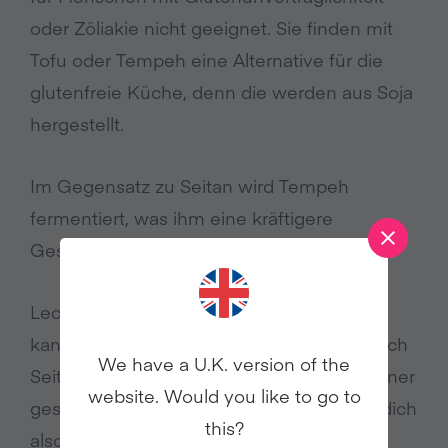
oder Zöliakie nicht geeignet. Sie finden mit
Tofu oder Tempeh eine Alternative für die
glutenfreie Küche, denn die werden aus Soja
hergestellt.
Im Gegensatz zu Seitan wird Tempeh
fermentiert, was ihm eine kräftigere
Geschmacksnote verleiht.
Leckere und vielseitige vegane Gerichte
kannst du sowohl mit Tofu, Tempeh als auch
We have a U.K. version of the
Seitan zaubern – und sie alle können zu einer
website. Would you like to go to
gesunden Ernährung beitragen. Probiere dich
this?
also einfach durch!