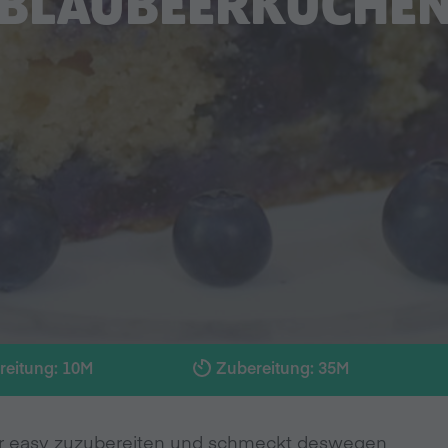
BLAUBEERKUCHE
reitung: 10M
Zubereitung: 35M
per easy zuzubereiten und schmeckt deswegen