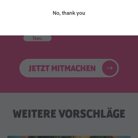
No, thank you
Veganuary Promi-
Leckere Rezepte
Kochbuch
Neu
JETZT MITMACHEN
WEITERE VORSCHLÄGE