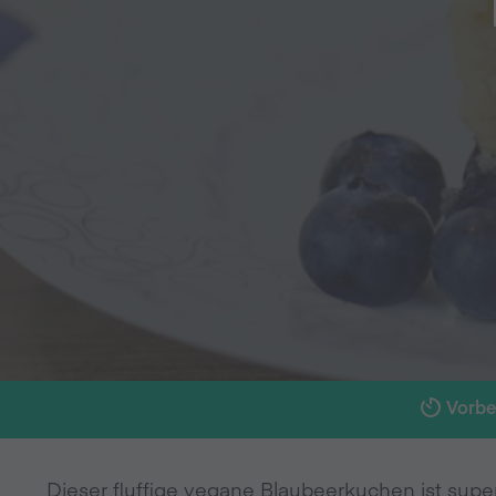
Vorbe
Dieser fluffige vegane Blaubeerkuchen ist su