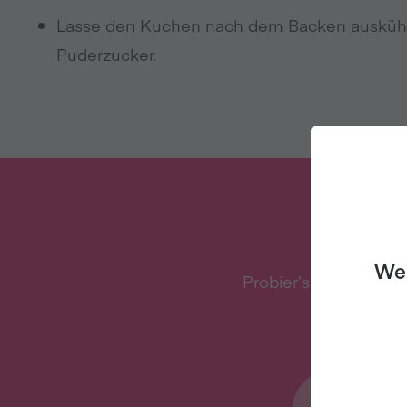
Lasse den Kuchen nach dem Backen auskühl
Puderzucker.
AUF D
We 
Probier’s vegan – mi
Me