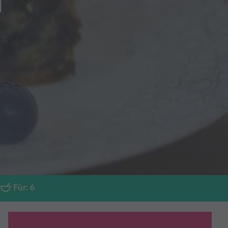
N
Für: 6