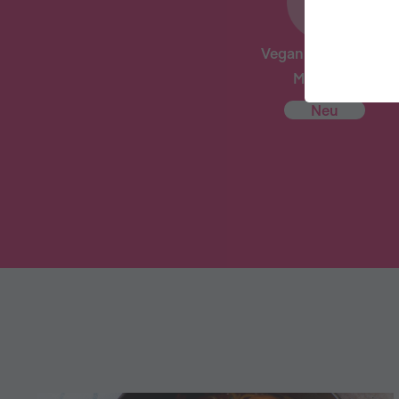
Vegan on a Budget
Meal Plan
Neu