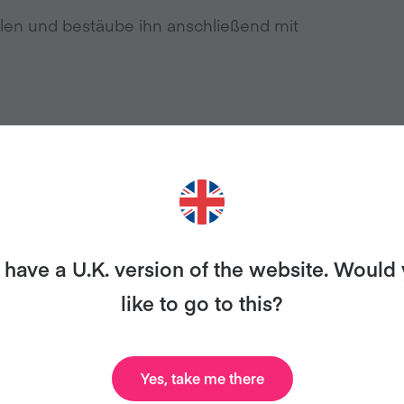
en und bestäube ihn anschließend mit
ER SUCHE NACH MEHR REZ
have a U.K. version of the website. Would
t Veganuary! Wir unterstützen dich mit unserem digi
like to go to this?
al Plans, leckeren Rezepten – natürlich völlig kostenl
Yes, take me there