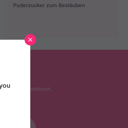
Puderzucker zum Bestäuben
EPTEN?
 you
talen Promi-Kochbuch,
os.