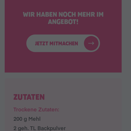
WIR HABEN NOCH MEHR IM
ANGEBOT!
JETZT MITMACHEN
ZUTATEN
Trockene Zutaten:
200 g Mehl
2 geh. TL Backpulver