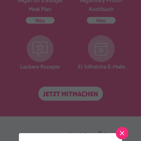
Vegan on a Budget
Veganuary Promi-
Meal Plan
Kochbuch
Neu
Neu
Leckere Rezepte
31 hilfreiche E-Mails
JETZT MITMACHEN
WEITERE VORSCHLÄGE