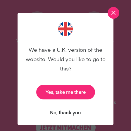
Vegan on a Budget
Veganuary Promi-
Meal Plan
Kochbuch
We have a U.K. version of the
website. Would you like to go to
Neu
Neu
this?
Yes, take me there
Leckere Rezepte
31 hilfreiche E-Mails
No, thank you
JETZT MITMACHEN