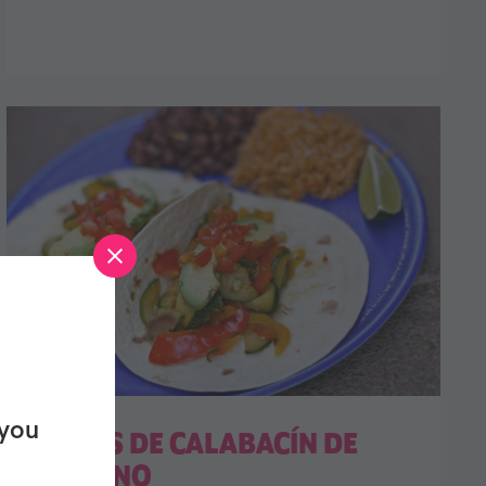
 you
TACOS DE CALABACÍN DE
VERANO