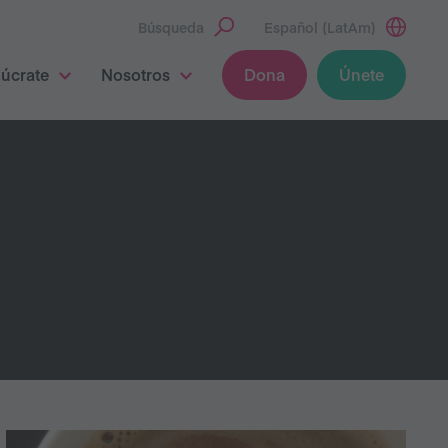
Búsqueda
Español (LatAm)
lúcrate
Nosotros
Dona
Únete