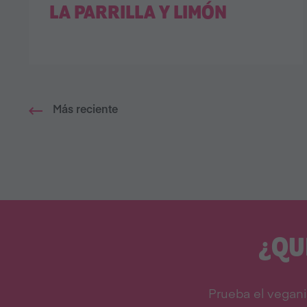
LA PARRILLA Y LIMÓN
Más reciente
¿QU
Prueba el vegani