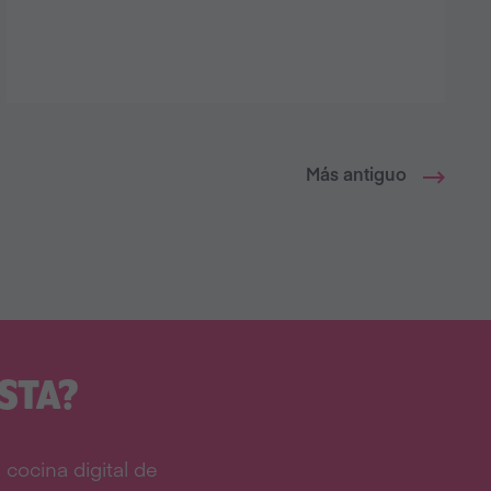
Más antiguo
STA?
cocina digital de