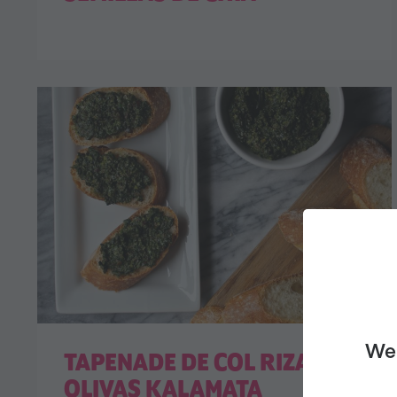
We 
TAPENADE DE COL RIZADA Y
OLIVAS KALAMATA