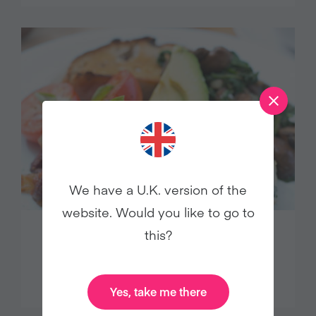
We have a U.K. version of the
website. Would you like to go to
this?
CÓMO… ¡GRAN DESAYUNO
VEGANO!
Yes, take me there